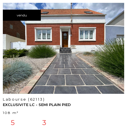
vendu
voir le
bien
Labourse (62113)
EXCLUSIVITE LC - SEMI PLAIN PIED
108 m²
5
3