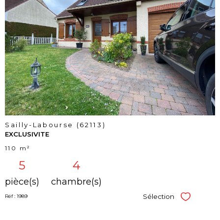
voir le
bien
Sailly-Labourse (62113)
EXCLUSIVITE
110 m²
5
4
pièce(s)
chambre(s)
Sélection
Réf : 1989
Sélectionner