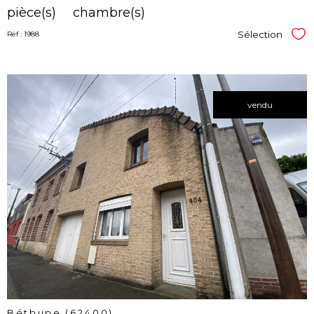
pièce(s)
chambre(s)
Sélection
Réf : 1988
Sél
vendu
voir le
bien
Béthune (62400)