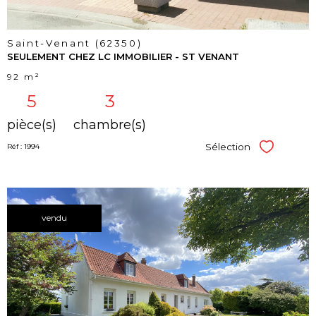
Saint-Venant (62350)
SEULEMENT CHEZ LC IMMOBILIER - ST VENANT
92 m²
5
3
pièce(s)
chambre(s)
Sélection
Réf : 1994
Sélectionner
vendu
voir le