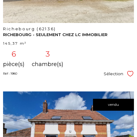
Richebourg (62136)
RICHEBOURG - SEULEMENT CHEZ LC IMMOBILIER
145,37 m²
6
3
pièce(s)
chambre(s)
Sélection
Réf : 1980
Sél
vendu
voir le