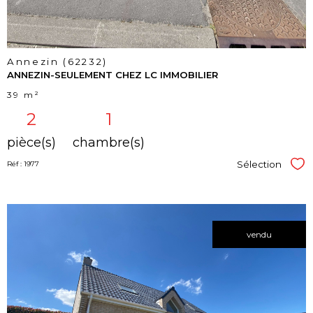
Annezin (62232)
ANNEZIN-SEULEMENT CHEZ LC IMMOBILIER
39 m²
2
1
pièce(s)
chambre(s)
Sélection
Réf : 1977
Sél
vendu
voir le