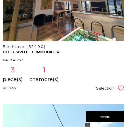
bien
Béthune (62400)
EXCLUSIVITE LC IMMOBILIER
64,84 m²
3
1
pièce(s)
chambre(s)
Sélection
Réf : 1995
Sél
vendu