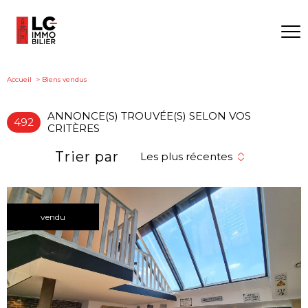
Accueil
Biens vendus
ANNONCE(S) TROUVÉE(S) SELON VOS
492
CRITÈRES
Trier par
Les plus récentes
vendu
voir le