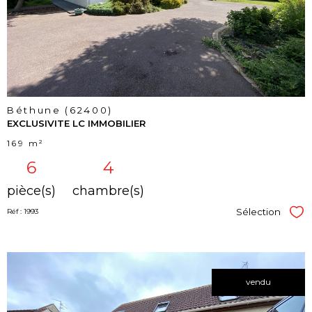
bien
Béthune (62400)
EXCLUSIVITE LC IMMOBILIER
169 m²
6
4
pièce(s)
chambre(s)
Sélection
Réf : 1993
Sél
vendu