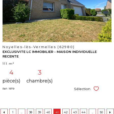
bien
Noyelles-lès-Vermelles (62980)
EXCLUSIVITE LC IMMOBILIER - MAISON INDIVIDUELLE
RECENTE
111 m²
4
3
pièce(s)
chambre(s)
Sélection
Réf : 1979
Sélectionner
1
...
38
39
40
41
42
43
44
...
50