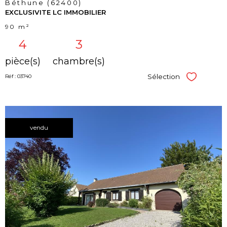
Béthune (62400)
EXCLUSIVITE LC IMMOBILIER
90 m²
4
3
pièce(s)
chambre(s)
Sélection
Réf : 03740
Sélectionner
vendu
voir le
bien