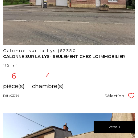
bien
Calonne-sur-la-Lys (62350)
CALONNE SUR LA LYS- SEULEMENT CHEZ LC IMMOBILIER
115 m²
6
4
pièce(s)
chambre(s)
Sélection
Réf : 03754
Sél
vendu