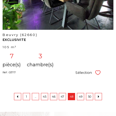
Beuvry (62660)
EXCLUSIVITE
105 m²
7
3
pièce(s)
chambre(s)
Sélection
Réf : 03717
Sélectionner
1
...
45
46
47
48
49
50