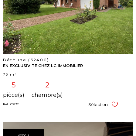
bien
Béthune (62400)
EN EXCLUSIVITE CHEZ LC IMMOBILIER
75 m²
5
2
pièce(s)
chambre(s)
Sélection
Réf : 03732
Sélectionner
vendu