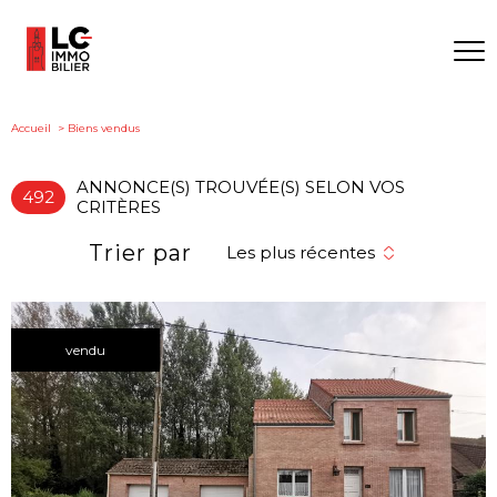
Accueil
Biens vendus
ANNONCE(S) TROUVÉE(S) SELON VOS
492
CRITÈRES
Trier par
Les plus récentes
vendu
voir le