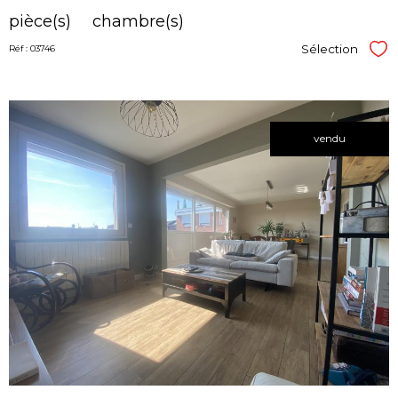
pièce(s)
chambre(s)
Sélection
Réf : 03746
Sél
vendu
voir le
bien