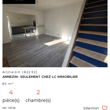
voir le
bien
Annezin (62232)
ANNEZIN- SEULEMENT CHEZ LC IMMOBILIER
85 m²
4
2
pièce(s)
chambre(s)
Sélection
Réf : 03728
Sél