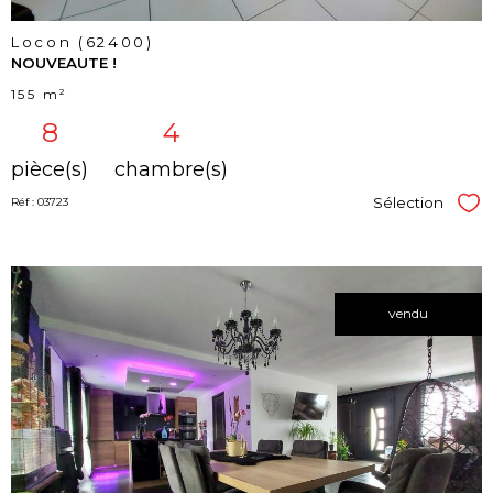
Locon (62400)
NOUVEAUTE !
155 m²
8
4
pièce(s)
chambre(s)
Sélection
Réf : 03723
Sél
vendu
voir le
bien