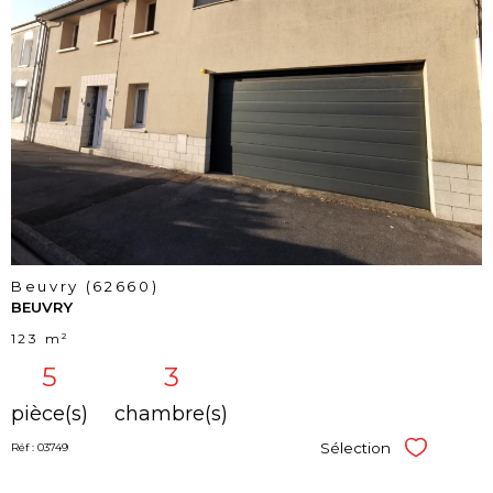
voir le
bien
Beuvry (62660)
BEUVRY
123 m²
5
3
pièce(s)
chambre(s)
Sélection
Réf : 03749
Sélectionner