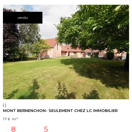
vendu
voir le
bien
()
MONT BERNENCHON- SEULEMENT CHEZ LC IMMOBILIER
176 m²
8
5