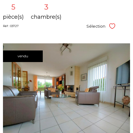
5
3
pièce(s)
chambre(s)
Sélection
Réf : 03727
Sélectionner
vendu
voir le
bien