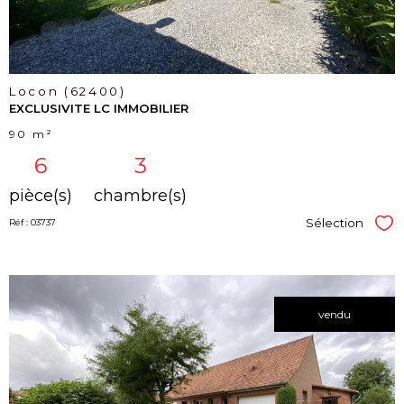
Locon (62400)
EXCLUSIVITE LC IMMOBILIER
90 m²
6
3
pièce(s)
chambre(s)
Sélection
Réf : 03737
Sél
vendu
voir le