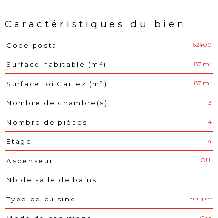
Caractéristiques du bien
62400
Code postal
Caractéristiques
Valeurs
87 m²
Surface habitable (m²)
87 m²
Surface loi Carrez (m²)
3
Nombre de chambre(s)
4
Nombre de pièces
4
Etage
OUI
Ascenseur
1
Nb de salle de bains
Equipée
Type de cuisine
Gaz