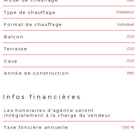
Mode de chauffage
Radiateur
Type de chauffage
Individuel
Format de chauffage
OUI
Balcon
OUI
Terrasse
OUI
Cave
1981
Année de construction
Infos financières
Les honoraires d'agence seront
Caractéristiques
Valeurs
intégralement à la charge du vendeur
1 550 €
Taxe foncière annuelle