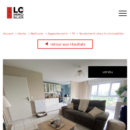
Accueil
Vente
Bethune
Appartement
T4
Seulement chez lc immobilier
retour aux résultats
vendu