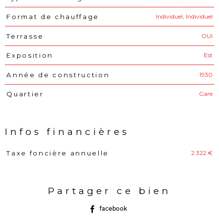
Individuel, Individuel
Format de chauffage
OUI
Terrasse
Est
Exposition
1930
Année de construction
Gare
Quartier
Infos financières
2 322 €
Taxe foncière annuelle
Caractéristiques
Valeurs
Partager ce bien
facebook