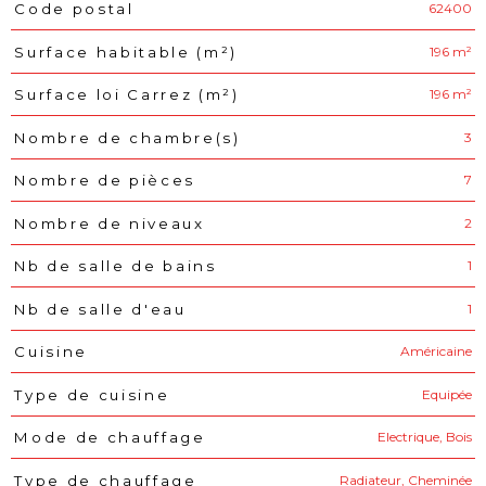
62400
Code postal
Caractéristiques
Valeurs
196 m²
Surface habitable (m²)
196 m²
Surface loi Carrez (m²)
3
Nombre de chambre(s)
7
Nombre de pièces
2
Nombre de niveaux
1
Nb de salle de bains
1
Nb de salle d'eau
Américaine
Cuisine
Equipée
Type de cuisine
Electrique, Bois
Mode de chauffage
Radiateur, Cheminée
Type de chauffage