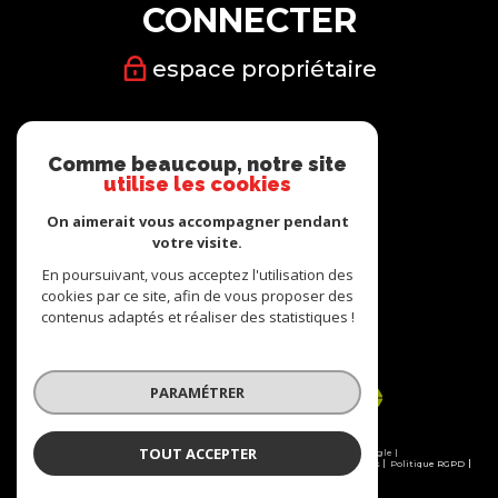
CONNECTER
espace propriétaire
Nous
Comme beaucoup, notre site
SUIVRE
utilise les cookies
On aimerait vous accompagner pendant
votre visite.
En poursuivant, vous acceptez l'utilisation des
cookies par ce site, afin de vous proposer des
Nous
contenus adaptés et réaliser des statistiques !
ADHÉRONS
PARAMÉTRER
TOUT ACCEPTER
© 2026 | Tous droits réservés | Traduction powered by Google |
Plan du site
Nos honoraires
Mentions légales
Admin
Partenaires
Politique RGPD
Cookies