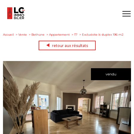
Accueil
Vente
Bethune
Appartement
T7
Exclusivite lc duplex 196 m2
retour aux résultats
vendu