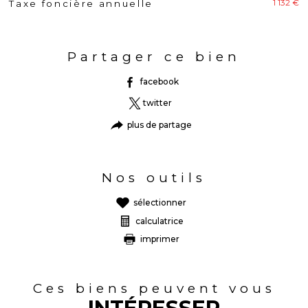
1 132 €
Taxe foncière annuelle
Caractéristiques
Valeurs
Partager ce bien
facebook
twitter
plus de partage
Nos outils
sélectionner
calculatrice
imprimer
Ces biens peuvent vous