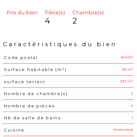
Prix du bien
Pièce(s)
Chambre(s)
4
2
Caractéristiques du bien
62400
Code postal
Caractéristiques
Valeurs
85 m²
Surface habitable (m²)
337 m²
surface terrain
2
Nombre de chambre(s)
4
Nombre de pièces
1
Nb de salle de bains
Américaine
Cuisine