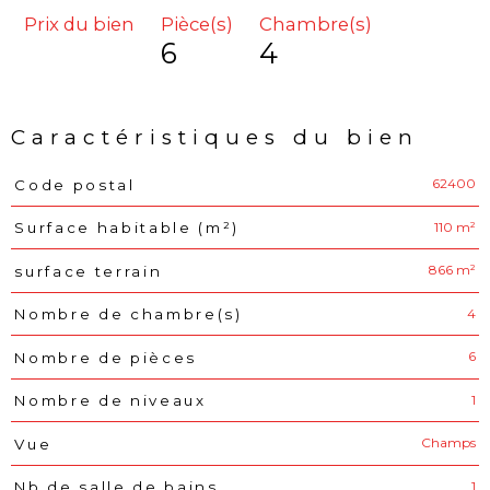
Prix du bien
Pièce(s)
Chambre(s)
6
4
Caractéristiques du bien
62400
Code postal
Caractéristiques
Valeurs
110 m²
Surface habitable (m²)
866 m²
surface terrain
4
Nombre de chambre(s)
6
Nombre de pièces
1
Nombre de niveaux
Champs
Vue
1
Nb de salle de bains