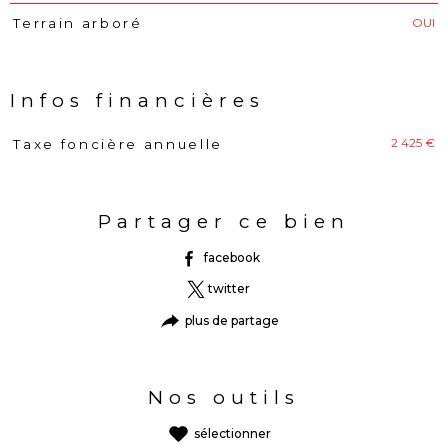
OUI
Terrain arboré
Infos financières
2 425 €
Taxe foncière annuelle
Caractéristiques
Valeurs
Partager ce bien
facebook
twitter
plus de partage
Nos outils
sélectionner