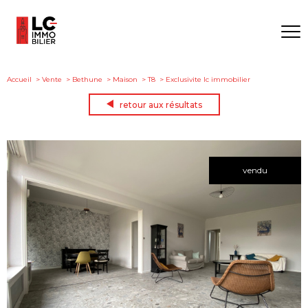
Accueil
Vente
Bethune
Maison
T8
Exclusivite lc immobilier
retour aux résultats
vendu