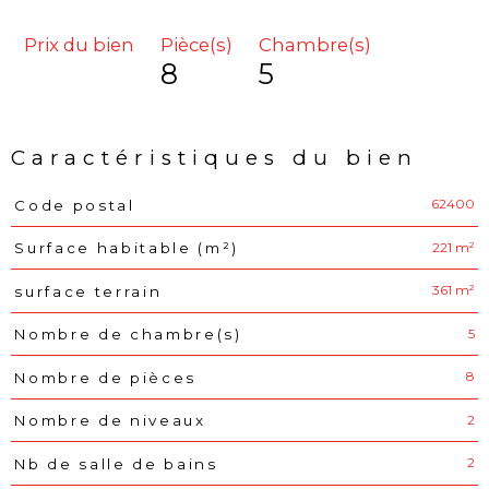
Prix du bien
Pièce(s)
Chambre(s)
8
5
Caractéristiques du bien
62400
Code postal
Caractéristiques
Valeurs
221 m²
Surface habitable (m²)
361 m²
surface terrain
5
Nombre de chambre(s)
8
Nombre de pièces
2
Nombre de niveaux
2
Nb de salle de bains