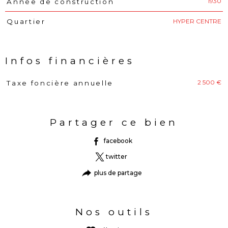
1930
Année de construction
HYPER CENTRE
Quartier
Infos financières
2 500 €
Taxe foncière annuelle
Caractéristiques
Valeurs
Partager ce bien
facebook
twitter
plus de partage
Nos outils