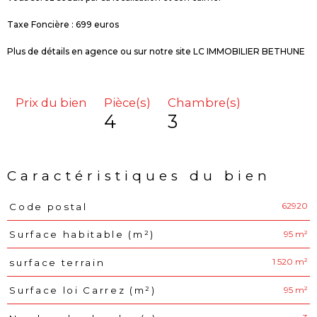
Taxe Foncière : 699 euros
Plus de détails en agence ou sur notre site LC IMMOBILIER BETHUNE
Prix du bien
Pièce(s)
Chambre(s)
4
3
Caractéristiques du bien
62920
Code postal
Caractéristiques
Valeurs
95 m²
Surface habitable (m²)
1 520 m²
surface terrain
95 m²
Surface loi Carrez (m²)