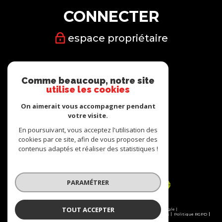
CONNECTER
espace propriétaire
Nous
Comme beaucoup, notre site
SUIVRE
utilise les cookies
On aimerait vous accompagner pendant
votre visite.
En poursuivant, vous acceptez l'utilisation des
cookies par ce site, afin de vous proposer des
Nous
contenus adaptés et réaliser des statistiques !
ADHÉRONS
PARAMÉTRER
TOUT ACCEPTER
© 2026 | Tous droits réservés | Traduction powered by Google |
Plan du site
Nos honoraires
Mentions légales
Admin
Partenaires
Politique RGPD
Cookies