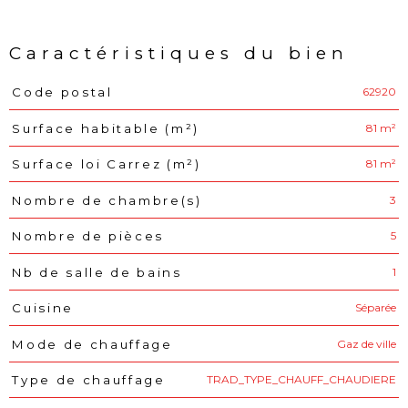
Caractéristiques du bien
62920
Code postal
Caractéristiques
Valeurs
81 m²
Surface habitable (m²)
81 m²
Surface loi Carrez (m²)
3
Nombre de chambre(s)
5
Nombre de pièces
1
Nb de salle de bains
Séparée
Cuisine
Gaz de ville
Mode de chauffage
TRAD_TYPE_CHAUFF_CHAUDIERE
Type de chauffage