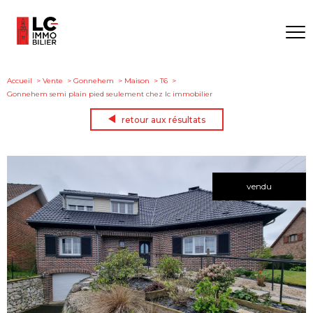
Accueil
Vente
Gonnehem
Maison
T6
Gonnehem semi plain pied seulement chez lc immobilier
retour aux résultats
vendu