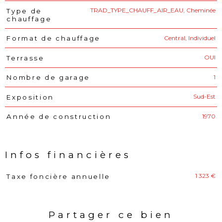
TRAD_TYPE_CHAUFF_AIR_EAU, Cheminée
Type de
chauffage
Central, Individuel
Format de chauffage
OUI
Terrasse
1
Nombre de garage
Sud-Est
Exposition
1970
Année de construction
Infos financières
1 323 €
Taxe foncière annuelle
Caractéristiques
Valeurs
Partager ce bien