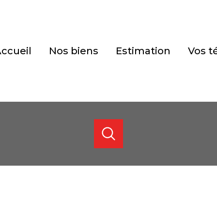
accueil
nos biens
estimation
vos 
ACHETER
ESTIMER
DE L'ANCIEN
de l'ancien
1
Localisation
Budget
de l'immo pro