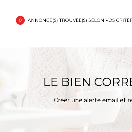
62460 - Divion
0
ANNONCE(S) TROUVÉE(S) SELON VOS CRITÈ
LE BIEN COR
Créer une alerte email et r