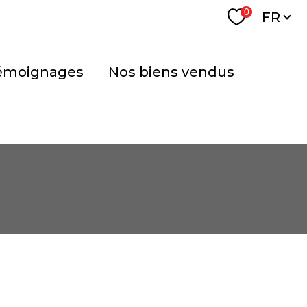
Langu
0
FR
témoignages
nos biens vendus
FILTRER