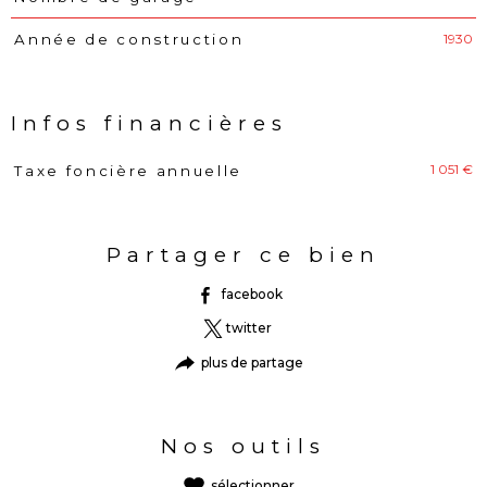
1930
Année de construction
Infos financières
1 051 €
Taxe foncière annuelle
Caractéristiques
Valeurs
Partager ce bien
facebook
twitter
plus de partage
Nos outils
sélectionner