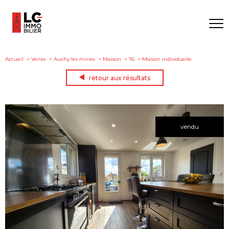
Accueil
Vente
Auchy les mines
Maison
T6
Maison individuelle
retour aux résultats
vendu