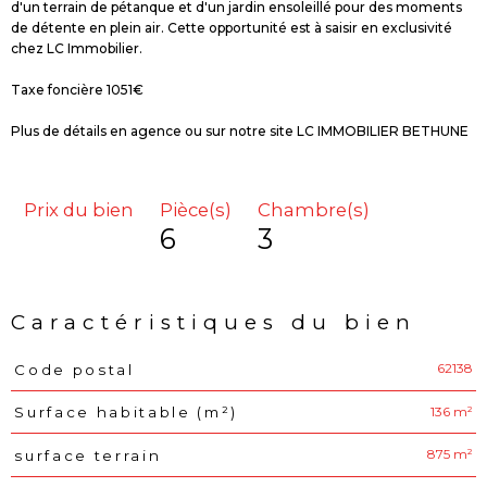
d'un terrain de pétanque et d'un jardin ensoleillé pour des moments
de détente en plein air. Cette opportunité est à saisir en exclusivité
chez LC Immobilier.
Taxe foncière 1051€
Plus de détails en agence ou sur notre site LC IMMOBILIER BETHUNE
Prix du bien
Pièce(s)
Chambre(s)
6
3
Caractéristiques du bien
62138
Code postal
Caractéristiques
Valeurs
136 m²
Surface habitable (m²)
875 m²
surface terrain