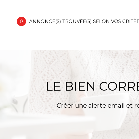
62400 - Essars
0
ANNONCE(S) TROUVÉE(S) SELON VOS CRITÈ
LE BIEN COR
Créer une alerte email et r