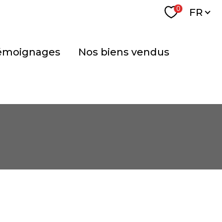
Langu
0
FR
témoignages
nos biens vendus
FILTRER