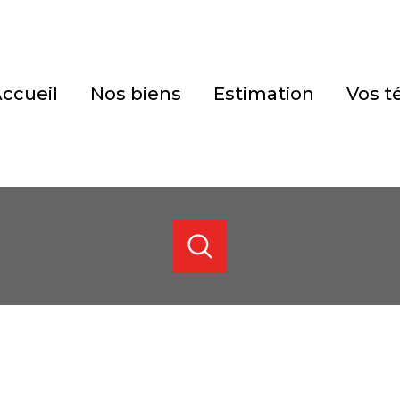
accueil
nos biens
estimation
vos 
ACHETER
ESTIMER
DE L'ANCIEN
de l'ancien
1
Localisation
Budget
de l'immo pro