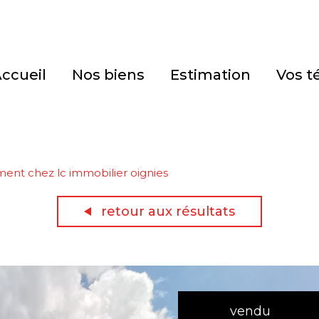
accueil
nos biens
estimation
vos 
ent chez lc immobilier oignies
retour aux résultats
vendu