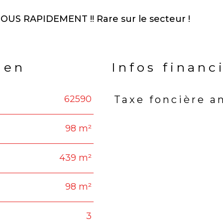
S RAPIDEMENT !! Rare sur le secteur !
ien
Infos financ
62590
Taxe foncière a
Caractéristiques
Valeu
98 m²
439 m²
98 m²
3