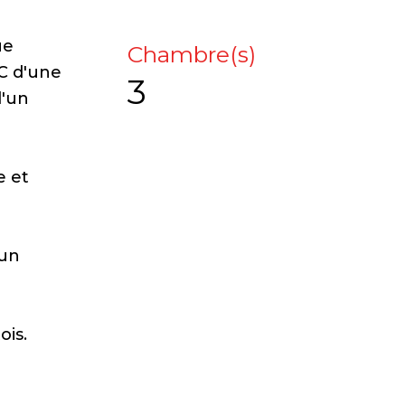
ue
Chambre(s)
DC d'une
3
d'un
e et
 un
ois.