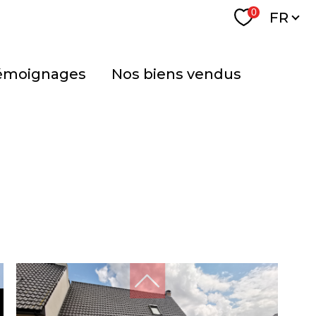
Langu
0
FR
témoignages
nos biens vendus