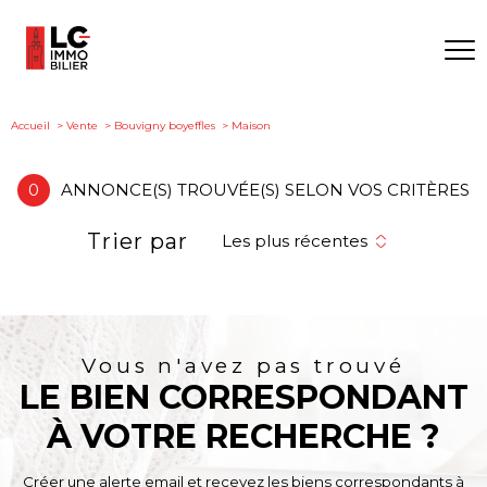
Accueil
Vente
Bouvigny boyeffles
Maison
0
ANNONCE(S) TROUVÉE(S) SELON VOS CRITÈRES
Trier par
Les plus récentes
Vous n'avez pas trouvé
LE BIEN CORRESPONDANT
À VOTRE RECHERCHE ?
Créer une alerte email et recevez les biens correspondants à