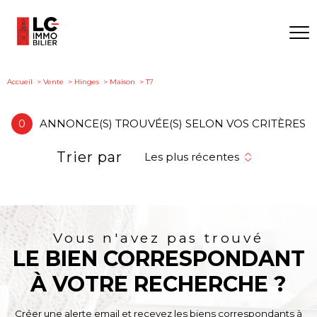
Accueil
Vente
Hinges
Maison
T7
0
ANNONCE(S) TROUVÉE(S) SELON VOS CRITÈRES
Trier par
Les plus récentes
Vous n'avez pas trouvé
LE BIEN CORRESPONDANT
À VOTRE RECHERCHE ?
Créer une alerte email et recevez les biens correspondants à