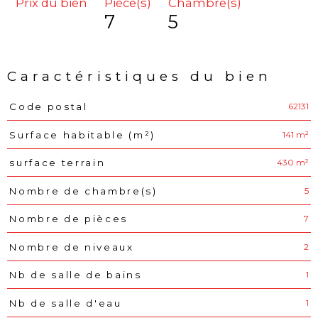
Prix du bien
Pièce(s)
Chambre(s)
7
5
Caractéristiques du bien
62131
Code postal
Caractéristiques
Valeurs
141 m²
Surface habitable (m²)
430 m²
surface terrain
5
Nombre de chambre(s)
7
Nombre de pièces
2
Nombre de niveaux
1
Nb de salle de bains
1
Nb de salle d'eau