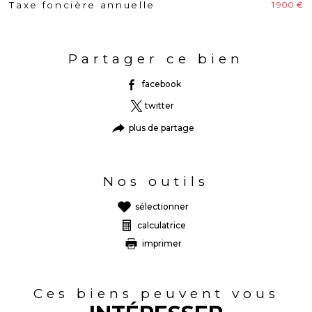
1 900 €
Taxe foncière annuelle
Caractéristiques
Valeurs
Partager ce bien
facebook
twitter
plus de partage
Nos outils
sélectionner
calculatrice
imprimer
Ces biens peuvent vous