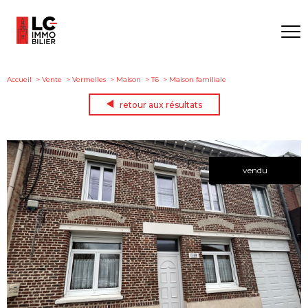
Accueil
Vente
Vermelles
Maison
T6
Maison familiale
retour aux résultats
vendu