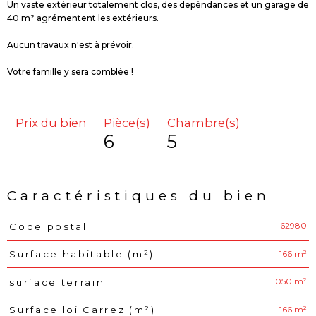
Un vaste extérieur totalement clos, des depéndances et un garage de
40 m² agrémentent les extérieurs.
Aucun travaux n'est à prévoir.
Votre famille y sera comblée !
Prix du bien
Pièce(s)
Chambre(s)
6
5
Caractéristiques du bien
62980
Code postal
Caractéristiques
Valeurs
166 m²
Surface habitable (m²)
1 050 m²
surface terrain
166 m²
Surface loi Carrez (m²)