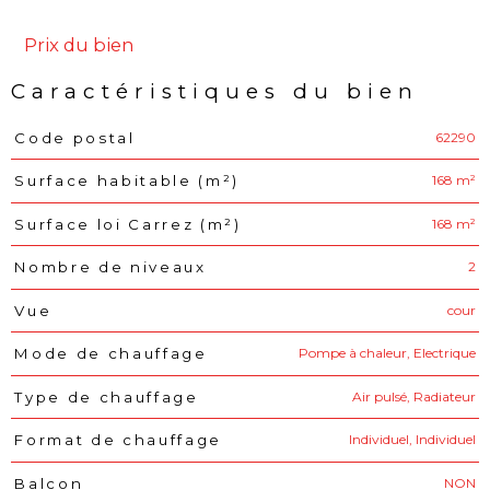
Prix du bien
Caractéristiques du bien
62290
Code postal
Caractéristiques
Valeurs
168 m²
Surface habitable (m²)
168 m²
Surface loi Carrez (m²)
2
Nombre de niveaux
cour
Vue
Pompe à chaleur, Electrique
Mode de chauffage
Air pulsé, Radiateur
Type de chauffage
Individuel, Individuel
Format de chauffage
NON
Balcon