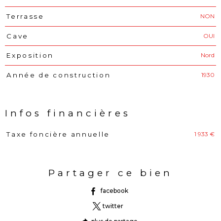
NON
Terrasse
OUI
Cave
Nord
Exposition
1930
Année de construction
Infos financières
1 933 €
Taxe foncière annuelle
Caractéristiques
Valeurs
Partager ce bien
facebook
twitter