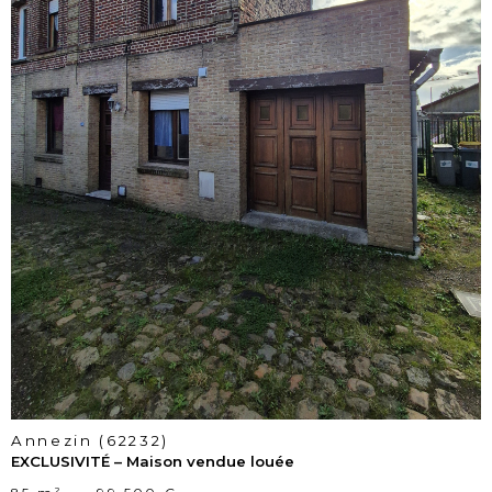
voir le
bien
Annezin (62232)
EXCLUSIVITÉ – Maison vendue louée