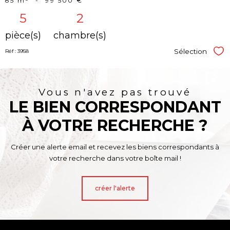
85 m²
-
99 500 €
5
2
pièce(s)
chambre(s)
Sélection
Réf : 3958
Sél
Vous n'avez pas trouvé
LE BIEN CORRESPONDANT
À VOTRE RECHERCHE ?
Créer une alerte email et recevez les biens correspondants à
votre recherche dans votre boîte mail !
créer l'alerte