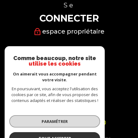
Se
CONNECTER
espace propriétaire
Nous
Comme beaucoup, notre site
SUIVRE
utilise les cookies
On aimerait vous accompagner pendant
votre visite.
En poursuivant, vous acceptez l'utilisation des
cookies par ce site, afin de vous proposer des
Nous
contenus adaptés et réaliser des statistiques !
ADHÉRONS
PARAMÉTRER
© 2026 | Tous droits réservés | Traduction powered by Google |