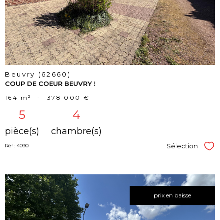
Beuvry (62660)
COUP DE COEUR BEUVRY !
164 m²
-
378 000 €
5
4
pièce(s)
chambre(s)
Sélection
Réf : 4090
Sél
prix en baisse