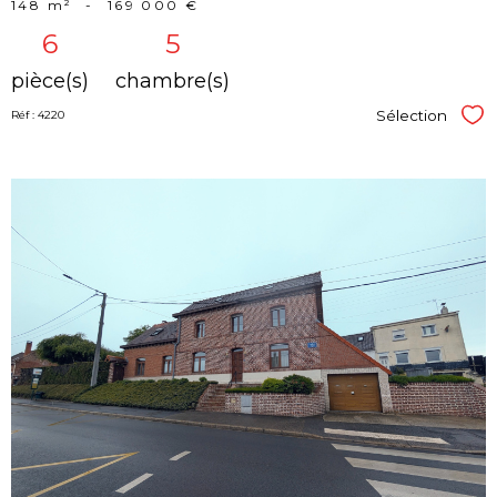
148 m²
-
169 000 €
6
5
pièce(s)
chambre(s)
Sélection
Réf : 4220
Sél
voir le
bien