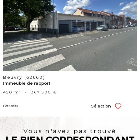
voir le
bien
Beuvry (62660)
Immeuble de rapport
450 m²
-
367 500 €
Sélection
Réf : 3898
Sélectionner
Vous n'avez pas trouvé