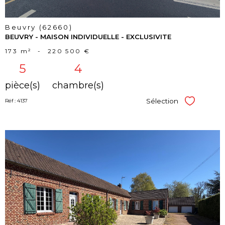
Beuvry (62660)
BEUVRY - MAISON INDIVIDUELLE - EXCLUSIVITE
173 m²
-
220 500 €
5
4
pièce(s)
chambre(s)
Sélection
Réf : 4137
Sélectionner
voir le
bien