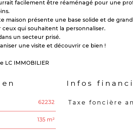
urrait facilement être réaménagé pour une pro
ins.
tte maison présente une base solide et de gran
 ceux qui souhaitent la personnaliser.
ans un secteur prisé.
ser une visite et découvrir ce bien !
ien
Infos financ
62232
Taxe foncière a
Caractéristiques
Valeu
135 m²