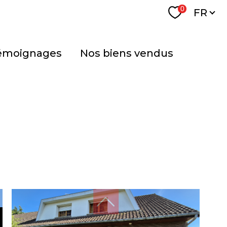
Langu
0
FR
témoignages
nos biens vendus