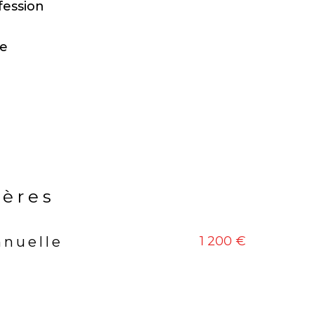
fession
de
ières
1 200 €
nnuelle
rs