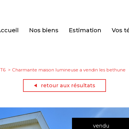
accueil
nos biens
estimation
vos 
T6
Charmante maison lumineuse a vendin les bethune
retour aux résultats
vendu