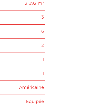
2 392 m²
3
6
2
1
1
Américaine
Equipée