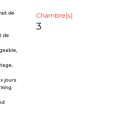
ait de
Chambre(s)
3
é de
geable,
étage,
x jours
rking
nd