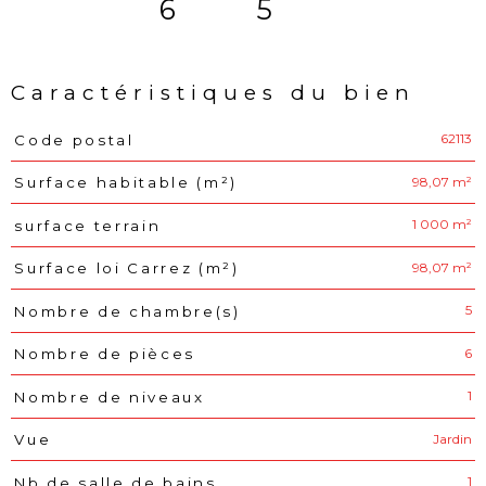
6
5
Caractéristiques du bien
62113
Code postal
Caractéristiques
Valeurs
98,07 m²
Surface habitable (m²)
1 000 m²
surface terrain
98,07 m²
Surface loi Carrez (m²)
5
Nombre de chambre(s)
6
Nombre de pièces
1
Nombre de niveaux
Jardin
Vue
1
Nb de salle de bains