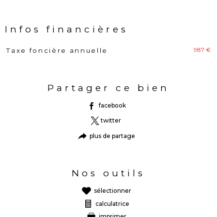
Infos financières
987 €
Taxe foncière annuelle
Caractéristiques
Valeurs
Partager ce bien
facebook
twitter
plus de partage
Nos outils
sélectionner
calculatrice
imprimer