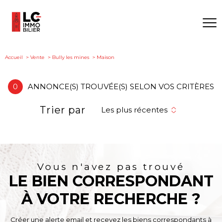
Accueil
Vente
Bully les mines
Maison
0
ANNONCE(S) TROUVÉE(S) SELON VOS CRITÈRES
Trier par
Les plus récentes
Vous n'avez pas trouvé
LE BIEN CORRESPONDANT
À VOTRE RECHERCHE ?
Créer une alerte email et recevez les biens correspondants à