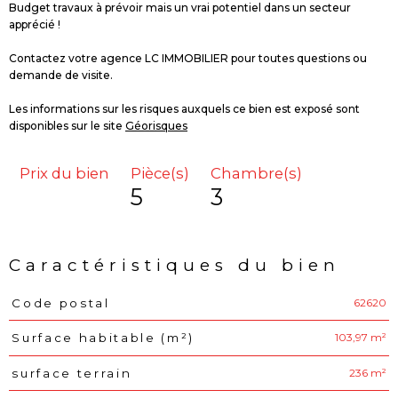
Budget travaux à prévoir mais un vrai potentiel dans un secteur
apprécié !
Contactez votre agence LC IMMOBILIER pour toutes questions ou
demande de visite.
Les informations sur les risques auxquels ce bien est exposé sont
disponibles sur le site
Géorisques
Prix du bien
Pièce(s)
Chambre(s)
5
3
Caractéristiques du bien
62620
Code postal
Caractéristiques
Valeurs
103,97 m²
Surface habitable (m²)
236 m²
surface terrain