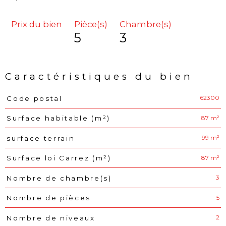
Prix du bien
Pièce(s)
Chambre(s)
5
3
Caractéristiques du bien
62300
Code postal
Caractéristiques
Valeurs
87 m²
Surface habitable (m²)
99 m²
surface terrain
87 m²
Surface loi Carrez (m²)
3
Nombre de chambre(s)
5
Nombre de pièces
2
Nombre de niveaux