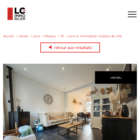
Accueil
Vente
Lens
Maison
T5
Lens lc immobilier maison de ville
retour aux résultats
vendu