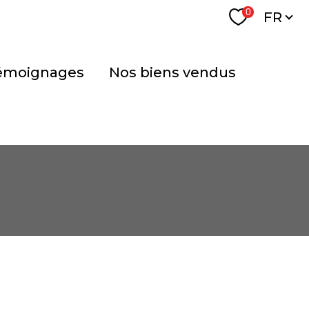
Langu
0
FR
témoignages
nos biens vendus
FILTRER