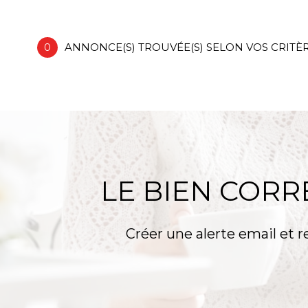
Maison
62114 - Sain
0
ANNONCE(S) TROUVÉE(S) SELON VOS CRITÈ
LE BIEN COR
Créer une alerte email et r