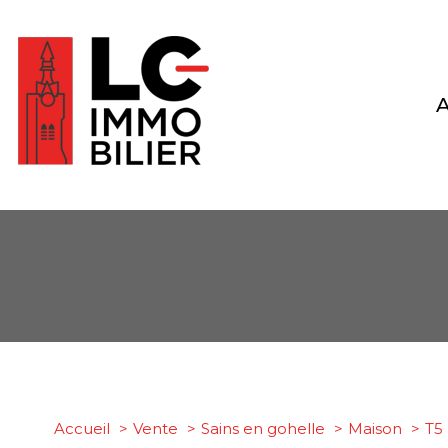
1
Type de bien
Accueil
Vente
Sains en gohelle
Maison
T5