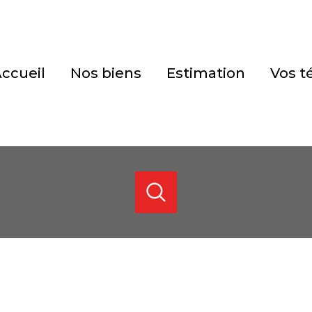
accueil
nos biens
estimation
vos 
ACHETER
ESTIMER
DE L'ANCIEN
de l'ancien
1
Localisation
Budget
de l'immo pro