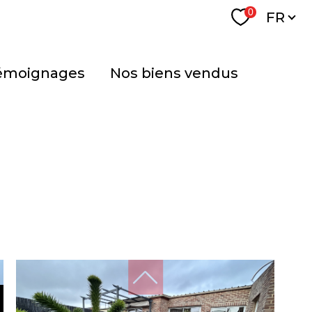
Langu
0
FR
témoignages
nos biens vendus