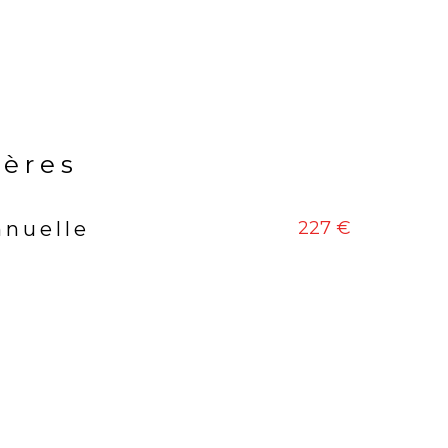
ières
227 €
nnuelle
rs