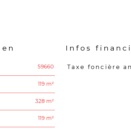
ien
Infos financ
59660
Taxe foncière a
Caractéristiques
Valeu
119 m²
328 m²
119 m²