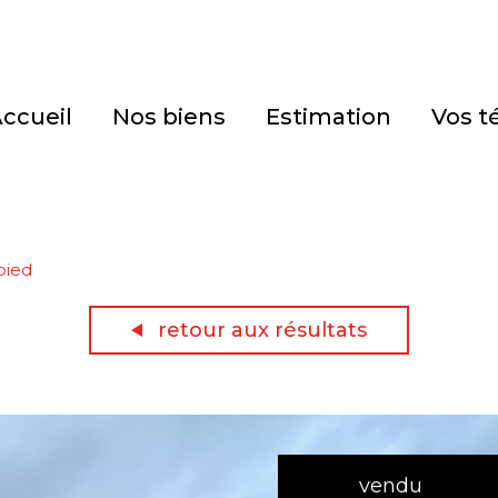
accueil
nos biens
estimation
vos 
pied
retour aux résultats
vendu