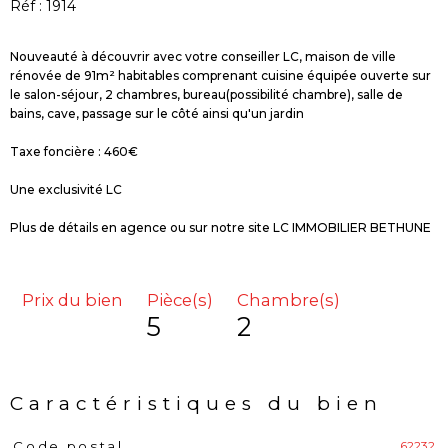
Réf : 1914
Nouveauté à découvrir avec votre conseiller LC, maison de ville
rénovée de 91m² habitables comprenant cuisine équipée ouverte sur
le salon-séjour, 2 chambres, bureau(possibilité chambre), salle de
bains, cave, passage sur le côté ainsi qu'un jardin
Taxe foncière : 460€
Une exclusivité LC
Plus de détails en agence ou sur notre site LC IMMOBILIER BETHUNE
Prix du bien
Pièce(s)
Chambre(s)
5
2
Caractéristiques du bien
62232
Code postal
Caractéristiques
Valeurs