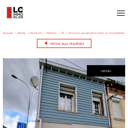
Accueil
Vente
Annezin
Maison
T5
Annezin seulement chez lc immobilier
retour aux résultats
vendu