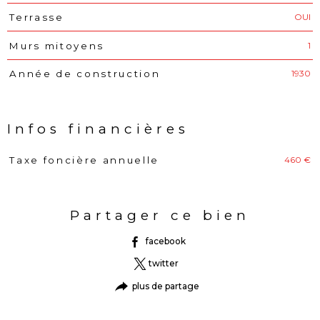
OUI
Terrasse
1
Murs mitoyens
1930
Année de construction
Infos financières
460 €
Taxe foncière annuelle
Caractéristiques
Valeurs
Partager ce bien
facebook
twitter
plus de partage